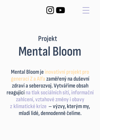
Projekt
Mental Bloom
Mental Bloom je
inovativní projekt pro
generaci Z a Alfa
zaměřený na duševní
zdraví a seberozvoj. Vytváříme obsah
reagující
na tlak sociálních sítí, informační
zahlcení, vztahové změny i obavy
z
.
klimatické krize
– výzvy, kterým my,
mladí lidé,
dennodenně čelíme.