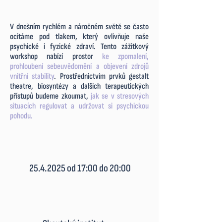
V dnešním rychlém a náročném světě se často
ocitáme pod tlakem, který ovlivňuje naše
psychické i fyzické zdraví. Tento
zážitkový
workshop
nabízí prostor
ke
zpomalení,
prohloubení sebeuvědomění a objevení zdrojů
vnitřní stability
.
Prostřednictvím prvků
gestalt
theatre, biosyntézy
a
dalších terapeutických
přístupů
budeme zkoumat,
j
ak se v stresových
situacích regulovat a udržovat si psychickou
pohodu.
25.4.2025
od 17:00 do 20:00