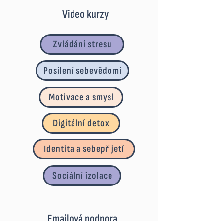
Video kurzy
Zvládání stresu
Posílení sebevědomí
Motivace a smysl
Digitální detox
Identita a sebepřijetí
Sociální izolace
Emailová podpora