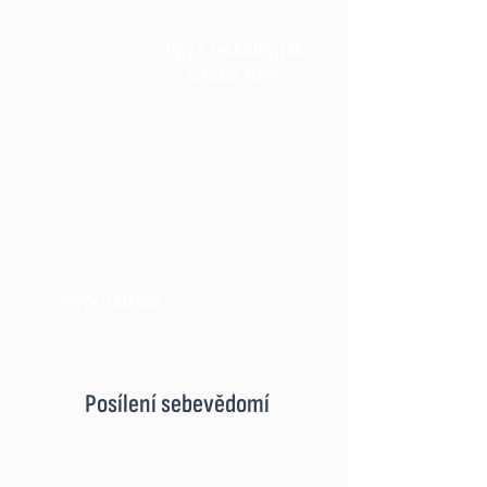
Tipy a techniky, jak
zvládat stres
Mýty o stresu
Posílení sebevědomí