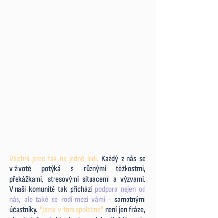
Všichni jsme tak na jedné lodi.
Každý z nás se
v
.
životě potýká s různými těžkostmi,
překážkami, stresovými situacemi a výzvami.
V
.
naší komunitě tak přichází
podpora nejen od
nás, ale také se rodí mezi vámi
- samotnými
účastníky.
"Jsme v tom společně"
není jen fráze,