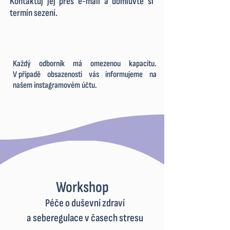
Kontaktuj jej přes e-mail a domluvte si
termín sezení.
Každý odborník má omezenou kapacitu.
V
.
případě obsazenosti vás informujeme na
našem instagramovém účtu.
Workshop
Péče o duševní zdraví
a
.
seberegulace v časech stresu