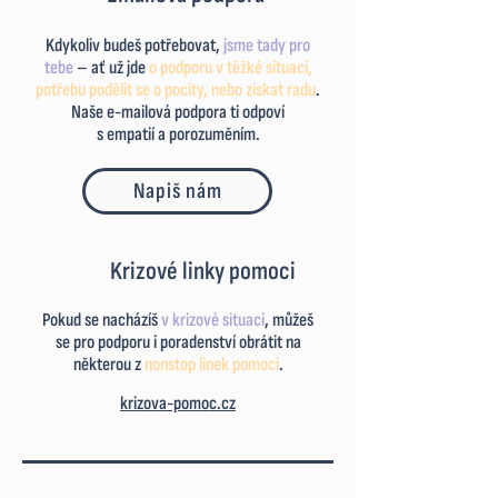
Kdykoliv budeš potřebovat,
jsme tady pro
tebe
– ať už jde
o podporu
v
těžké situaci,
potřebu podělit se
o
pocity, nebo získat radu
.
Naše
e-mailová podpora ti odpoví
s empatií a porozuměním.
Napiš nám
Krizové linky pomoci
Pokud se nacházíš
v krizové situaci
, můžeš
se pro podporu i poradenství obrát
it na
některou z
nonstop linek pomoci
.
krizova-pomoc.cz