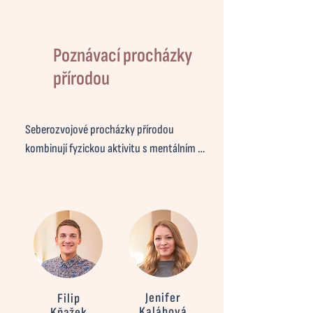
Poznávací procházky
přírodou
Seberozvojové procházky přírodou 
kombinují fyzickou aktivitu s mentálním 
odpočinkem. Příroda pomáhá snižovat 
stres, podporuje duševní zdraví, zároveň 
stimuluje k reflexi, novým nápadům a 
vhledům. Procházky doplňujeme 
terapeutickými a koučovacími prvky a jsou 
ideální jak ve skupinách, tak individuálně 
formou koučovací procházky.
Jenifer
Filip
Kalábová
Kňažek