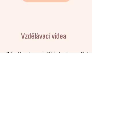
Vzdělávací videa
Naše videa vám poslouží jako inspirace a vhled
do důležitých témat duševního zdraví. Jsou
zaměřeny jak informativně, tak velmi
prakticky. Pokrývají témata jako zvládání
stresu, vztah k
.
sobě, digitální přetížení,
motivace, komunikace a mnohem víc.
Vzdělávejte se vlastním tempem z
pohodlí
domova!
Zhlédnout videa