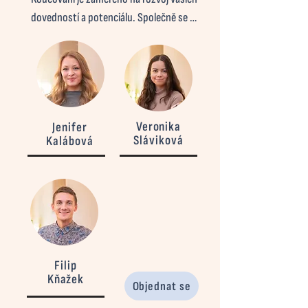
dovedností a potenciálu. Společně se 
podíváme na vaši současnou situaci a 
vytvoříme konkrétní kroky k dosažení 
vašich cílů. Náš koučink vás podpoří ve 
vytváření vlastní vize a pomůže vám najít 
praktické způsoby, jak tuto vizi realizovat 
Veronika
Jenifer
– ať už v osobním nebo profesním životě. 
Sláviková
Kalábová
Zaměřujeme se na přítomnost a na to, jak 
z ní vytěžit maximum pro vaši 
budoucnost.
Filip
Kňažek
Objednat se