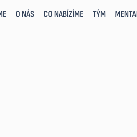
ME
O NÁS
CO NABÍZÍME
TÝM
MENTA