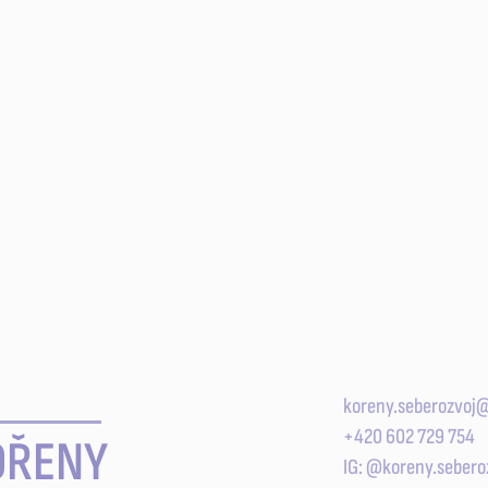
koreny.seberozvoj
+420 602 729 754
OŘENY
IG: @koreny.sebero