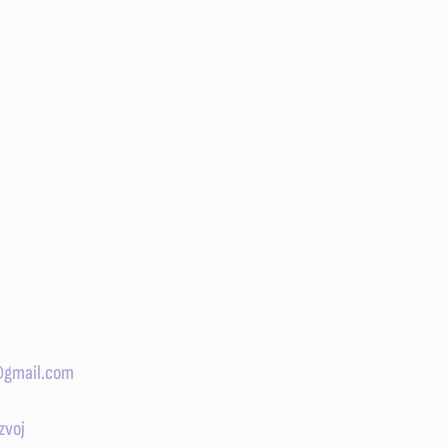
@gmail.com
Get my daily tips on mindful living
zvoj